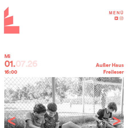
MENÜ
Mi
Mi
Fr
01.
07.26
01.
07.26
03.
07.26
Außer Haus
16:00
19:30
15:00
Freileser
Lesun
<
>