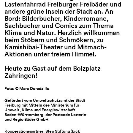
Lastenfahrrad Freiburger Freibäder und
Liebe, Freundschaft, Selbst
Norwegen? In 
andere grüne Inseln der Stadt an. An
den Herausforderungen des
(Kunstanstifte
Bord: Bilderbücher, Kinderromane,
Erwachsenwerdens. Im Liter
Rike Drust und
Sachbücher und Comics zum Thema
gibt Sprinz Einblicke in ihre
Palmtag Stille 
Klima und Natur. Herzlich willkommen
spricht mit Julia Kniep (dtv)
einer quirlig
beim Stöbern und Schmökern, zu
Weertje Willms und Annabel
und machen L
Kamishibai-Theater und Mitmach-
vom Deutschen Seminar der 
Aktionen unter freiem Himmel.
Freiburg über ihr Werk, die 
Bilderbücher 
für New Adult und Veränder
Geschichten v
Heute zu Gast auf dem Bolzplatz
dem Buchmarkt. Ein Abend f
Ermutigungen.
Zähringen!
Neugierige und alle, die meh
Festival feier
Gegenwartsliteratur und de
von Juni bis 
Literaturbetrieb erfahren m
und Familien 
Foto: © Marc Doradzillo
Kamishibai un
Gefördert vom Umweltschutzamt der Stadt
schönste Buc
Foto: © Literaturhaus Freiburg
Freiburg mit Mitteln des Ministerium für
entdecken.
Umwelt, Klima und Energiewirtschaft
Baden-Württemberg, der Postcode Lotterie
Gefördert von der Stadt Freiburg und der
und Regio Bäder GmbH
Burckhardt Stiftung der Universität Freiburg
Foto: © Literaturhaus 
Kooperationspartner: Step Stiftung (kick
Veranstalter: Forum Gegenwartsliteratur der