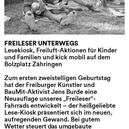
FREILESER UNTERWEGS
GASTVERANSTALTUNG:
NELE PALMT
Lesekiosk, Freiluft-Aktionen für Kinder
FASZINATION NEW ADULT
Wilder Freitag
und Familien und kick mobil auf dem
Bestseller-Autorin Sarah Spr
5 Jahre)
Bolzplatz Zähringen
Gespräch mit Julia Kniep, W
Willms und Annabell Vengel
„Ihr könnt eu
Zum ersten zweistelligen Geburtstag
Wie bitte? Nie
hat der Freiburger Künstler und
Sarah Sprinz kommt nach Fre
Herr im karie
BauMit-Aktivist Jens Burde eine
Erfolgsautorin zählt zu den
gebrüllt hat. 
Neuauflage unseres „Freileser“-
bekanntesten Stimmen der
einen eigenen
Fahrrads entwickelt – der heißgeliebte
deutschsprachigen New-Adu
Friseurin denk
Lese-Kiosk präsentiert sich im neuen,
Literatur und begeistert mit
durchfegen. D
aufregenden Gewand. Bei gutem
der „Dunbridge Academy“ ei
überzeugt, er 
Wetter steuert das umgebaute
Publikum. Ihre Romane erzä
aufgeben! Ode