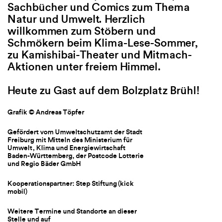
Sachbücher und Comics zum Thema
Cube des Literaturhaus-Saal
Sachbücher u
Natur und Umwelt. Herzlich
Natur und Umw
willkommen zum Stöbern und
Im Schuljahr 2025/26 beglei
willkommen z
Schmökern beim Klima-Lese-Sommer,
Autor*innen Laura Friedrich
Schmökern be
zu Kamishibai-Theater und Mitmach-
Anton die Jugendschreibwerk
zu Kamishibai
Aktionen unter freiem Himmel.
leuchtenden Farben präsenti
Aktionen unte
jüngste Riso-Publikation die
Heute zu Gast auf dem Bolzplatz Brühl!
entstandenen Texte.
Heute zu Gast 
Die „Schreibcouch“, unsere
Grafik © Andreas Töpfer
Foto: © Marc Doradzil
Werkstatt für Jugendliche, 
Gefördert vom Umweltschutzamt der Stadt
Gefördert vom Umwelt
Zuwachs: Bewirb dich jetzt f
Freiburg mit Mitteln des Ministerium für
Freiburg mit Mitteln d
nächste Runde (Start: Oktob
Umwelt, Klima und Energiewirtschaft
Umwelt, Klima und Ene
Baden-Württemberg, der Postcode Lotterie
Baden-Württemberg, d
mit Angabe von Namen, Alte
und Regio Bäder GmbH
und Regio Bäder Gmb
einer kurzen Textprobe. Inf
und Anmeldung: Birgit Güde
Kooperationspartner: Step Stiftung (kick
Kooperationspartner: S
mobil)
mobil)
guede@literaturhaus-freibur
Weitere Termine und Standorte an dieser
Weitere Termine und S
Stelle und auf
Foto: © Literaturhaus Freiburg
Stelle und auf