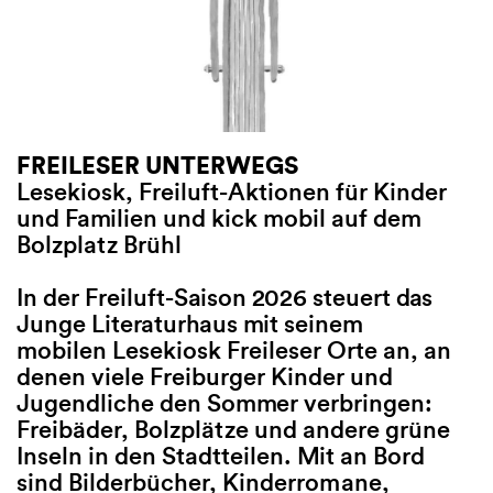
FREILESER UNTERWEGS
SCHREIBCOUCH-FINALE
FREILESER 
Lesekiosk, Freiluft-Aktionen für Kinder
Lese-Performance der jüngs
Lesekiosk, Fre
und Familien und kick mobil auf dem
Literaturhaus-Autor*innen
und Familien 
Bolzplatz Brühl
Bolzplatz Brüh
Bühne frei für die „Schreibc
In der Freiluft-Saison 2026 steuert das
Erstaunliche Erzählungen,
In der Freiluf
Junge Literaturhaus mit seinem
Lügengedichte und poetisch
Junge Literat
mobilen Lesekiosk Freileser Orte an, an
aus der Feder von zwölf jun
mobilen Leseki
denen viele Freiburger Kinder und
Autor*innen zwischen 13 und
denen viele F
Jugendliche den Sommer verbringen:
Jahren. Entstanden im Schat
Jugendliche 
Freibäder, Bolzplätze und andere grüne
uralten Baumriesen des Inne
Freibäder, Bo
Inseln in den Stadtteilen. Mit an Bord
der heizungswarmen Winterl
Inseln in den 
sind Bilderbücher, Kinderromane,
unserer Teeküche und im li
sind Bilderbü