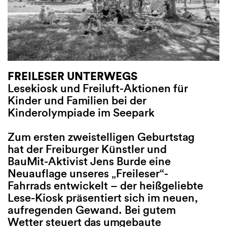
FREILESER UNTERWEGS
FREILESER UNTERWEGS
SOMMERFRI
Lesekiosk und Freiluft-Aktionen für
Lesekiosk und Freiluft-Aktio
Weiterlesen, 
Kinder und Familien bei der
Kinder und Familien
Kinderolympiade im Seepark
Veröffentlich
In der Freiluft-Saison 2026 s
Herbstprogram
Zum ersten zweistelligen Geburtstag
Junge Literaturhaus mit sei
Start des Vorv
hat der Freiburger Künstler und
mobilen Lesekiosk Freileser 
Veranstaltung
BauMit-Aktivist Jens Burde eine
denen viele Freiburger Kind
Neuauflage unseres „Freileser“-
Jugendliche den Sommer ve
Wir danken für
Fahrrads entwickelt – der heißgeliebte
Freibäder, Bolzplätze und a
und für Ihre 
Lese-Kiosk präsentiert sich im neuen,
Inseln in den Stadtteilen. Bi
Unterstützung
aufregenden Gewand. Bei gutem
Kinderromane, Sachbücher 
wieder zu Gas
Wetter steuert das umgebaute
Comics zum Thema Klima un