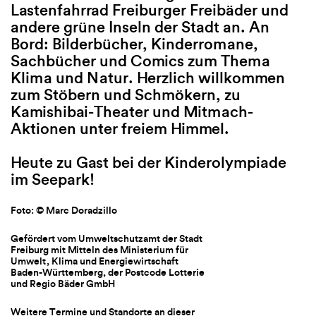
Lastenfahrrad Freiburger Freibäder und
Herzlich willkommen zum St
Während Büro 
andere grüne Inseln der Stadt an. An
Schmökern, zu Kamishibai-T
September ges
Bord: Bilderbücher, Kinderromane,
Mitmach-Aktionen unter fre
Freileser-Fahr
Sachbücher und Comics zum Thema
Himmel.
Bolzplätzen u
Klima und Natur. Herzlich willkommen
finden Sie
hie
zum Stöbern und Schmökern, zu
Foto: © Marc Doradzillo
Kamishibai-Theater und Mitmach-
Junges Litera
Gefördert vom Umweltschutzamt der Stadt
Aktionen unter freiem Himmel.
Bewerbung um
Freiburg mit Mitteln des Ministerium für
Platz“ (ab 13 J
Umwelt, Klima und Energiewirtschaft
Baden-Württemberg, der Postcode Lotterie
Heute zu Gast bei der Kinderolympiade
und Regio Bäder GmbH
im Seepark!
Zum Vormerke
Literaturgespr
Weitere Termine und Standorte an dieser
Stelle und auf
40-jähriges J
Foto: © Marc Doradzillo
www.instagram.com/literaturhaus_freiburg
bis zum 8. No
Gefördert vom Umweltschutzamt der Stadt
Datum: 3.
–
7. August 2026 (Strandbad,
Freiburg mit Mitteln des Ministerium für
Schwarzwaldstr. 195), 10.
–
14. August 2026
Posteingang f
Umwelt, Klima und Energiewirtschaft
(Ort wird noch bekannt gegeben), 17.8.
Baden-Württemberg, der Postcode Lotterie
Newsletter
ver
(Strandbad, Schwarzwaldstr. 195)
und Regio Bäder GmbH
Orte: Freibad St. Georgen und Strandbad
schönster Vor
(bei Badewetter)
Weitere Termine und Standorte an dieser