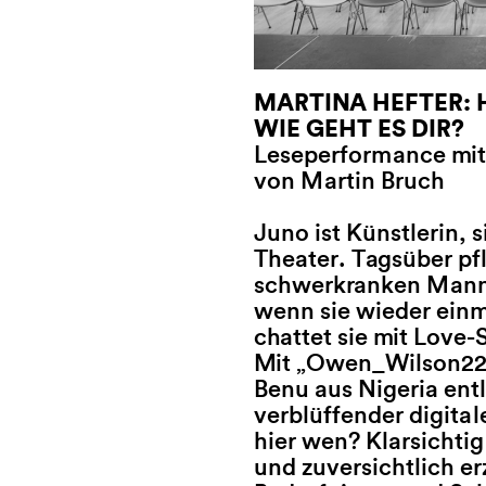
MARTINA HEFTER: 
NATAL
WIE GEHT ES DIR?
Freibu
Leseperformance mit 
von Martin Bruch
„Mögli
denken
Juno ist Künstlerin, s
Theater. Tagsüber pfl
Buchen
schwerkranken Mann 
Eichen
wenn sie wieder einm
Alltag 
chattet sie mit Love
schnel
Mit „Owen_Wilson223
anzünd
Benu aus Nigeria entl
zurück
verblüffender digita
gehört
hier wen? Klarsichtig
am Küc
und zuversichtlich er
Clara,