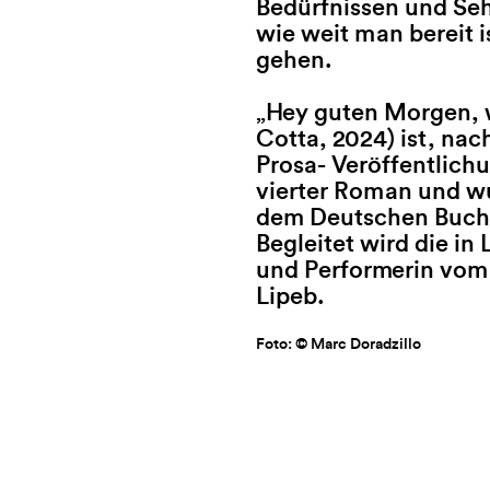
Bedürfnissen und Se
konnte
wie weit man bereit is
sich g
gehen.
den be
aufne
„Hey guten Morgen, wi
Cotta, 2024) ist, na
Poetisc
Prosa- Veröffentlich
Schaus
vierter Roman und w
Althau
dem Deutschen Buchp
der vi
Begleitet wird die in
der Li
und Performerin vom
Frage,
Lipeb.
Ina He
Foto: © Marc Doradzillo
Foto: © Ma
Mitveranstalter: Buchhandlung jos
Mitveranst
Stadtbibli
Badische 
Datum: 4.2.2025, 19:30 Uhr
Ort: Literaturhaus Freiburg, Berto
Eintritt: 16/9 Euro
Datum: 23.
Ort: SWR S