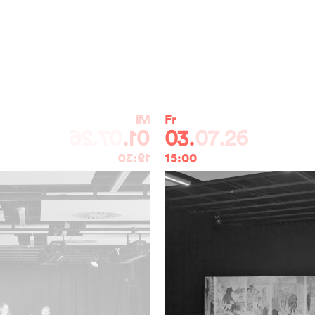
Mi
Mi
Fr
Mo
26
01.
07.26
01.
03.
07.26
06.
0
16:00
19:30
15:00
16:00