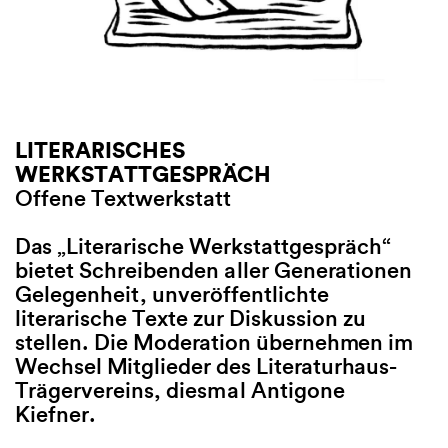
LITERARISCHES
FREILESER UNTERWEGS
FREILESER 
WERKSTATTGESPRÄCH
Lesekiosk und Freiluft-Aktio
Lesekiosk und 
Offene Textwerkstatt
Kinder und Familien bei der
Kinder und Fa
Kinderolympiade im Seepar
Das „Literarische Werkstattgespräch“
In der Freiluf
bietet Schreibenden aller Generationen
Zum ersten zweistelligen Ge
Junge Literat
Gelegenheit, unveröffentlichte
hat der Freiburger Künstler 
mobilen Leseki
literarische Texte zur Diskussion zu
BauMit-Aktivist Jens Burde 
denen viele F
stellen. Die Moderation übernehmen im
Neuauflage unseres „Freilese
Jugendliche 
Wechsel Mitglieder des Literaturhaus-
Fahrrads entwickelt – der he
Freibäder, Bo
Trägervereins, diesmal Antigone
Lese-Kiosk präsentiert sich 
Inseln in den 
Kiefner.
aufregenden Gewand. Bei g
Kinderromane
Wetter steuert das umgebau
Comics zum T