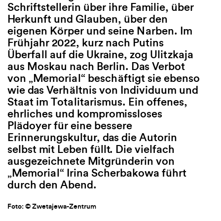
Schriftstellerin über ihre Familie, über
anzünden, Suppe kochen. D
alle Lesebege
Herkunft und Glauben, über den
zurückschauen auf ein Leben
wird gebeten.
eigenen Körper und seine Narben. Im
einmal ihr gehörte – die lan
Frühjahr 2022, kurz nach Putins
Gespräche mit Markus am
Grafik: © Andreas Töp
Überfall auf die Ukraine, zog Ulitzkaja
Küchentisch, Gutenachtges
Anmeldung:
info@lite
aus Moskau nach Berlin. Das Verbot
für Clara, ihre blonden Locke
von „Memorial“ beschäftigt sie ebenso
Geruch. Wie konnte es passi
Datum: 25.9.2025, 10–
wie das Verhältnis von Individuum und
ihre Tochter und sie sich gän
Ort: Literaturhaus Frei
Eintritt frei
Staat im Totalitarismus. Ein offenes,
entfremdet haben? Und kann
ehrliches und kompromissloses
bereits verloren geglaubten
BARRIEREFREIHE
Plädoyer für eine bessere
noch aufnehmen?
Erinnerungskultur, das die Autorin
selbst mit Leben füllt. Die vielfach
Poetisch und zart erzählt die
ausgezeichnete Mitgründerin von
Schauspielerin und Regisseu
„Memorial“ Irina Scherbakowa führt
Althauser in „Dunkelholz“ (P
durch den Abend.
von der vielleicht einzigen
bedingungslosen Liebe: der 
Mutter zu ihrem Kind. Und d
Foto: © Zwetajewa-Zentrum
wo sie endet. Durch den Abe