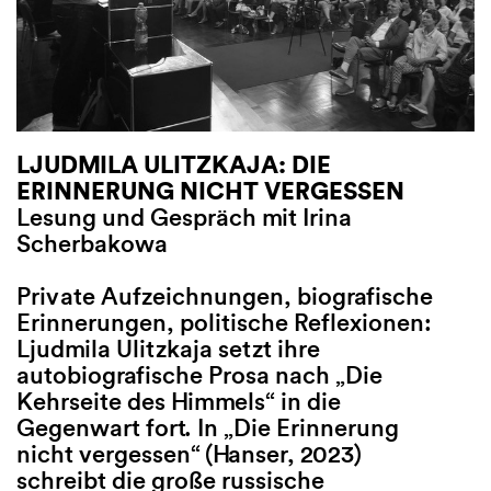
LJUDMILA ULITZKAJA: DIE
NATALJA ALTHAUSER:
LITERARISC
ERINNERUNG NICHT VERGESSEN
DUNKELHOLZ
Buchclub
Lesung und Gespräch mit Irina
Freiburger Andruck, Moderat
Scherbakowa
Held
Der Wolf ist z
Heide. Seine 
Private Aufzeichnungen, biografische
„Möglicherweise sollte ich 
emotionale De
Erinnerungen, politische Reflexionen:
her denken, um den Anfang z
vordergründig
Ljudmila Ulitzkaja setzt ihre
stößt der jun
autobiografische Prosa nach „Die
Buchen, Fichten, Tannen un
auf Hass und v
Kehrseite des Himmels“ in die
vereinzelte Eichen sind Lydi
Unser „Literar
Gegenwart fort. In „Die Erinnerung
Nachbarschaft. Der Alltag in
diesmal zu Ma
nicht vergessen“ (Hanser, 2023)
verlassenen Hütte füllt sich 
Heimatroman „
schreibt die große russische
Tätigkeiten: Holz hacken, K
Donner“ (C. H.