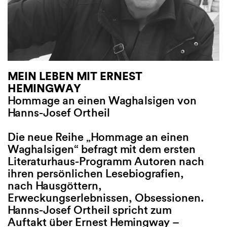
MEIN LEBEN MIT ERNEST
NATALJA ALTHAUSER:
LITERARISC
HEMINGWAY
DUNKELHOLZ
Buchclub
Hommage an einen Waghalsigen von
Freiburger Andruck, Moderat
Hanns-Josef Ortheil
Held
Der Wolf ist z
Heide. Seine 
Die neue Reihe „Hommage an einen
„Möglicherweise sollte ich 
emotionale De
Waghalsigen“ befragt mit dem ersten
her denken, um den Anfang z
vordergründig
Literaturhaus-Programm Autoren nach
stößt der jun
ihren persönlichen Lesebiografien,
Buchen, Fichten, Tannen un
auf Hass und v
nach Hausgöttern,
vereinzelte Eichen sind Lydi
Unser „Literar
Erweckungserlebnissen, Obsessionen.
Nachbarschaft. Der Alltag in
diesmal zu Ma
Hanns-Josef Ortheil spricht zum
verlassenen Hütte füllt sich 
Heimatroman „
Auftakt über Ernest Hemingway –
Tätigkeiten: Holz hacken, K
Donner“ (C. H.