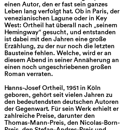
einen Autor, den er fast sein ganzes
anzünden, Suppe kochen. D
alle Lesebege
Leben lang verfolgt hat. Ob in Paris, der
zurückschauen auf ein Leben
wird gebeten.
venezianischen Lagune oder in Key
einmal ihr gehörte – die lan
West: Ortheil hat überall nach „seinem
Gespräche mit Markus am
Grafik: © Andreas Töp
Hemingway“ gesucht, und entstanden
Küchentisch, Gutenachtges
Anmeldung:
info@lite
ist dabei mit den Jahren eine große
für Clara, ihre blonden Locke
Erzählung, zu der nur noch die letzten
Geruch. Wie konnte es passi
Datum: 25.9.2025, 10–
Bausteine fehlen. Welche, wird er an
ihre Tochter und sie sich gän
Ort: Literaturhaus Frei
Eintritt frei
diesem Abend in seiner Annäherung an
entfremdet haben? Und kann
einen noch ungeschriebenen großen
bereits verloren geglaubten
BARRIEREFREIHE
Roman verraten.
noch aufnehmen?
Hanns-Josef Ortheil, 1951 in Köln
Poetisch und zart erzählt die
geboren, gehört seit vielen Jahren zu
Schauspielerin und Regisseu
den bedeutendsten deutschen Autoren
Althauser in „Dunkelholz“ (P
der Gegenwart. Für sein Werk erhielt er
von der vielleicht einzigen
zahlreiche Preise, darunter den
bedingungslosen Liebe: der 
Thomas-Mann-Preis, den Nicolas-Born-
Mutter zu ihrem Kind. Und d
Preis, den Stefan-Andres-Preis und
wo sie endet. Durch den Abe